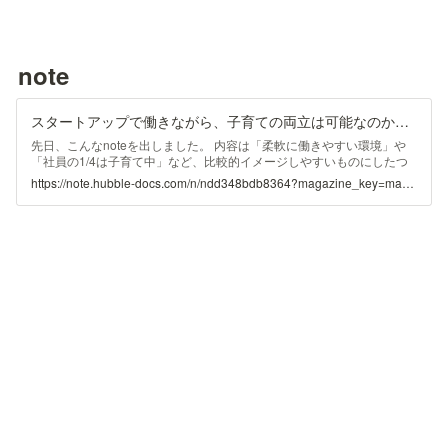
note
スタートアップで働きながら、子育ての両立は可能なのか？パパ社員座談会開催しました！｜Hubble inc.
先日、こんなnoteを出しました。 内容は「柔軟に働きやすい環境」や
「社員の1/4は子育て中」など、比較的イメージしやすいものにしたつ
もりですが、それでも「子育て中でも本当に働けますか？」というご質
https://note.hubble-docs.com/n/ndd348bdb8364?magazine_key=ma5b14e635469
問をいただくことが多いです。（自分が同じ立場だったら、本当の所が
たしかに気になる…） そのため、実際にHubbleで働いているパパ社員
たちを集めて、「ぶっちゃけ子育てしながら働くってどう？」をテーマ
にお話してもらいました！ 4人のパパ ・山岸さん（人事マネージャ
ー）：小学校5年生のひとりっこパパ ・上村さん（カスタマーサクセ
ス）：小学校4年生と3歳の2児のパパ ・町田さん（マーケテ