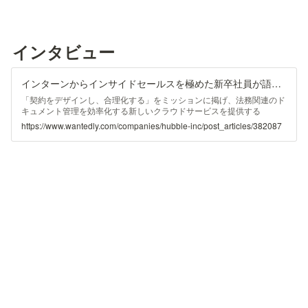
インタビュー
インターンからインサイドセールスを極めた新卒社員が語るHubbleの魅力 | 株式会社Hubble
「契約をデザインし、合理化する」をミッションに掲げ、法務関連のド
キュメント管理を効率化する新しいクラウドサービスを提供する
「Hubble（ハブル）」。これを開発提供する株式会社Hubbleにイン...
https://www.wantedly.com/companies/hubble-inc/post_articles/382087