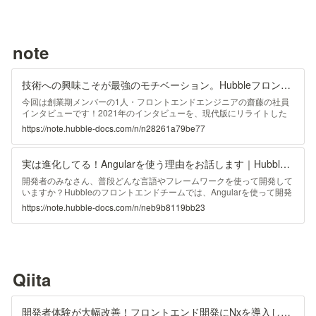
note
技術への興味こそが最強のモチベーション。Hubbleフロントエンドエンジニアの思考｜Hubble inc.
今回は創業期メンバーの1人・フロントエンドエンジニアの齋藤の社員
インタビューです！2021年のインタビューを、現代版にリライトした
内容でお届けしています。 Hubble フロントエンドエンジニア 齋藤 航
https://note.hubble-docs.com/n/n28261a79be77
平 2018年7月1日入社 「この人と働いたら面白そう」から始まった
Hubbleのエンジニア第一号 ――これまでのご経験と、今Hubbleで担当
されていることについて教えてください。 フロントエンドエンジニア
実は進化してる！Angularを使う理由をお話します｜Hubble inc.
として、2018年7月に入社し、Hubbleのエンジニア1号として、プロダ
クトローンチ前からチームに参加しています。 現在は、フロントエン
開発者のみなさん、普段どんな言語やフレームワークを使って開発して
ドの開発と環境整備に焦点を当
いますか？Hubbleのフロントエンドチームでは、Angularを使って開発
を行っています。 正直、使っている人口が少なく、古いと思われがち
https://note.hubble-docs.com/n/neb9b8119bb23
のAngular。なぜこのフレームワークをHubbleでは使っているのか…。
このnoteではその謎を解明していきます！ 登場人物 白木：Hubble人
事。なぜAngularを使っているのか謎に思っていた。 齋藤：Hubble創業
時から開発をリードするエンジニア。Angularが好き。 Angularが好き
なのには理由があった 白木：Angularって、正直使っている人口はと
Qiita
開発者体験が大幅改善！フロントエンド開発にNxを導入した話 - Qiita