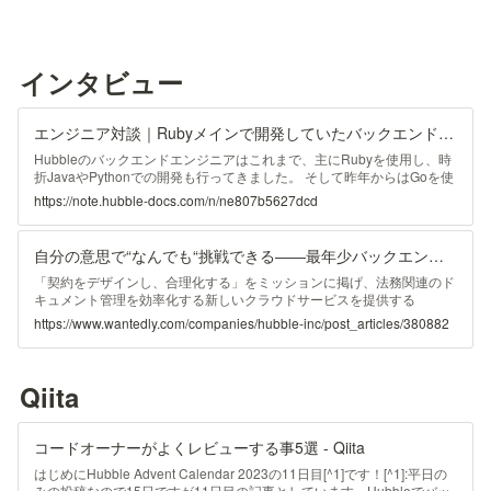
インタビュー
エンジニア対談｜Rubyメインで開発していたバックエンドチームが、Goを導入してみたお話。｜Hubble Inc.
Hubbleのバックエンドエンジニアはこれまで、主にRubyを使用し、時
折JavaやPythonでの開発も行ってきました。 そして昨年からはGoを使
用した開発も始まりました。この変更はあるメンバーの提案によるもの
https://note.hubble-docs.com/n/ne807b5627dcd
だそうです。今回はGoの導入を提案した中島と、バックエンドを現場
から支えるCTOの藤井による対談をお届けします！ 藤井（左）、中島
（右） 中島：HubbleにGoを導入した、バックエンドのコードオーナー
自分の意思で“なんでも“挑戦できる――最年少バックエンドエンジニアが語る魅力 | 株式会社Hubble
藤井：CTO&amp;Founder 白木：今回のインタビュアー、Dev採用担当
Hubbleのバックエンドは、Rubyがメイン 白木：まずはお互いの紹介を
「契約をデザインし、合理化する」をミッションに掲げ、法務関連のド
お願いしま
キュメント管理を効率化する新しいクラウドサービスを提供する
「Hubble（ハブル）」。これを開発提供する株式会社Hubbleの最年...
https://www.wantedly.com/companies/hubble-inc/post_articles/380882
Qiita
コードオーナーがよくレビューする事5選 - Qiita
はじめにHubble Advent Calendar 2023の11日目[^1]です！[^1]:平日の
みの投稿なので15日ですが11日目の記事としています。Hubbleでバッ